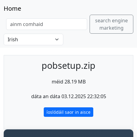
Home
search engine
marketing
pobsetup.zip
méid 28.19 MB
dáta an dáta 03.12.2025 22:32:05
íoslódáil saor in aisce