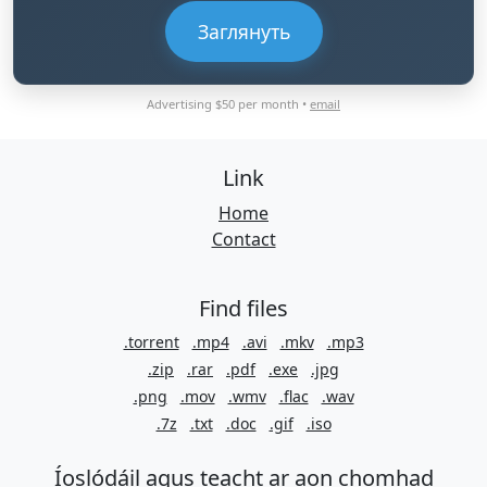
Заглянуть
Advertising $50 per month •
email
Link
Home
Contact
Find files
.torrent
.mp4
.avi
.mkv
.mp3
.zip
.rar
.pdf
.exe
.jpg
.png
.mov
.wmv
.flac
.wav
.7z
.txt
.doc
.gif
.iso
Íoslódáil agus teacht ar aon chomhad