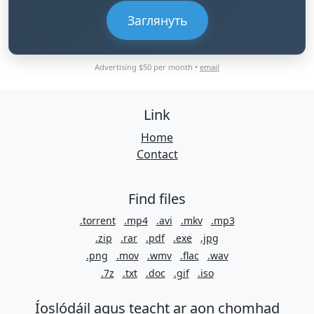
Заглянуть
Advertising $50 per month •
email
Link
Home
Contact
Find files
.torrent
.mp4
.avi
.mkv
.mp3
.zip
.rar
.pdf
.exe
.jpg
.png
.mov
.wmv
.flac
.wav
.7z
.txt
.doc
.gif
.iso
Íoslódáil agus teacht ar aon chomhad