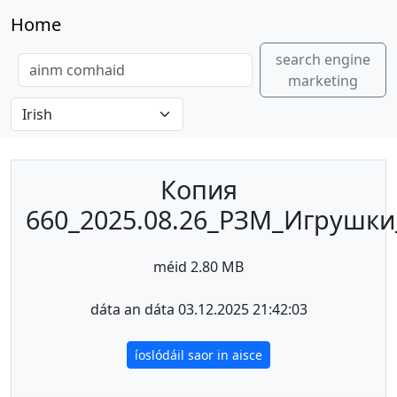
Home
search engine
marketing
Копия
660_2025.08.26_РЗМ_Игрушки
méid 2.80 MB
dáta an dáta 03.12.2025 21:42:03
íoslódáil saor in aisce