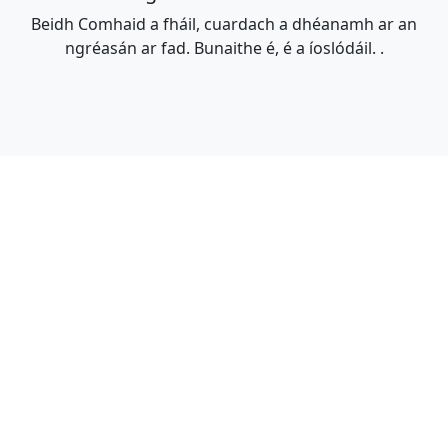
Beidh Comhaid a fháil, cuardach a dhéanamh ar an
ngréasán ar fad. Bunaithe é, é a íoslódáil. .