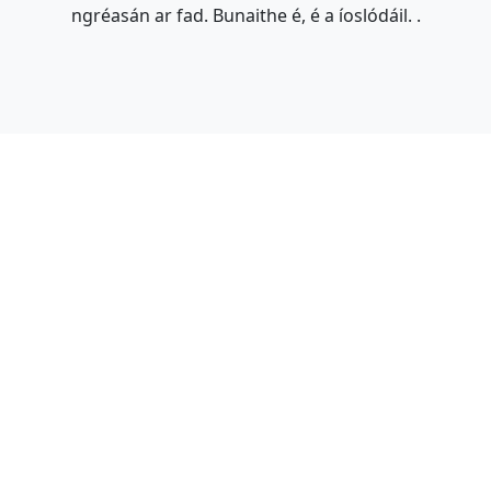
ngréasán ar fad. Bunaithe é, é a íoslódáil. .