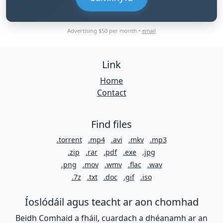
Advertising $50 per month •
email
Link
Home
Contact
Find files
.torrent
.mp4
.avi
.mkv
.mp3
.zip
.rar
.pdf
.exe
.jpg
.png
.mov
.wmv
.flac
.wav
.7z
.txt
.doc
.gif
.iso
Íoslódáil agus teacht ar aon chomhad
Beidh Comhaid a fháil, cuardach a dhéanamh ar an