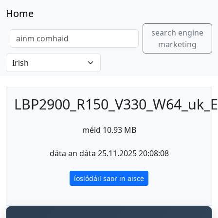
Home
search engine
marketing
LBP2900_R150_V330_W64_uk_E
méid 10.93 MB
dáta an dáta 25.11.2025 20:08:08
íoslódáil saor in aisce