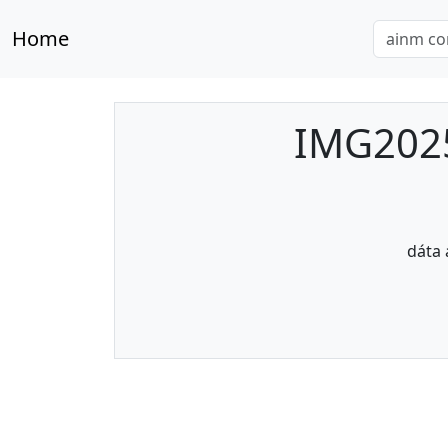
Home
IMG202
dáta 