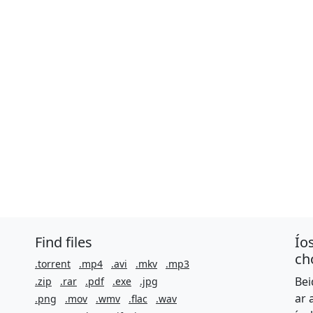
Find files
Ío
ch
.torrent
.mp4
.avi
.mkv
.mp3
Bei
.zip
.rar
.pdf
.exe
.jpg
ar 
.png
.mov
.wmv
.flac
.wav