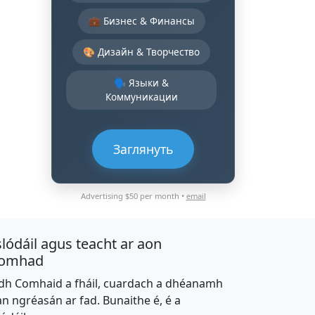
💼 Бизнес & Финансы
🎨 Дизайн & Творчество
🗣️ Языки &
Коммуникации
Заглянуть
Advertising $50 per month •
email
slódáil agus teacht ar aon
omhad
dh Comhaid a fháil, cuardach a dhéanamh
an ngréasán ar fad. Bunaithe é, é a