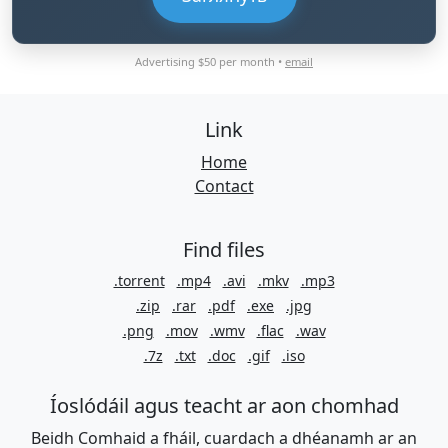
Advertising $50 per month •
email
Link
Home
Contact
Find files
.torrent
.mp4
.avi
.mkv
.mp3
.zip
.rar
.pdf
.exe
.jpg
.png
.mov
.wmv
.flac
.wav
.7z
.txt
.doc
.gif
.iso
Íoslódáil agus teacht ar aon chomhad
Beidh Comhaid a fháil, cuardach a dhéanamh ar an