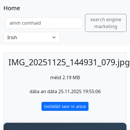
Home
search engine
marketing
IMG_20251125_144931_079.jpg
méid 2.19 MB
dáta an dáta 25.11.2025 19:55:06
íoslódáil saor in aisce