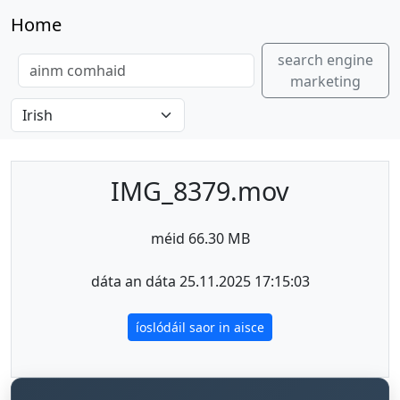
Home
search engine
marketing
IMG_8379.mov
méid 66.30 MB
dáta an dáta 25.11.2025 17:15:03
íoslódáil saor in aisce