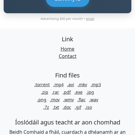
Advertising $50 per month •
email
Link
Home
Contact
Find files
.torrent
.mp4
.avi
.mkv
.mp3
.zip
.rar
.pdf
.exe
.jpg
.png
.mov
.wmv
.flac
.wav
.7z
.txt
.doc
.gif
.iso
Íoslódáil agus teacht ar aon chomhad
Beidh Comhaid a fháil, cuardach a dhéanamh ar an