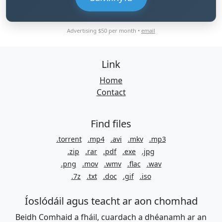
Advertising $50 per month •
email
Link
Home
Contact
Find files
.torrent
.mp4
.avi
.mkv
.mp3
.zip
.rar
.pdf
.exe
.jpg
.png
.mov
.wmv
.flac
.wav
.7z
.txt
.doc
.gif
.iso
Íoslódáil agus teacht ar aon chomhad
Beidh Comhaid a fháil, cuardach a dhéanamh ar an