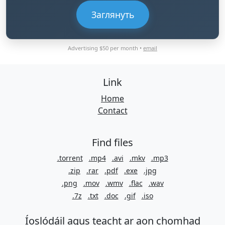
Заглянуть
Advertising $50 per month •
email
Link
Home
Contact
Find files
.torrent
.mp4
.avi
.mkv
.mp3
.zip
.rar
.pdf
.exe
.jpg
.png
.mov
.wmv
.flac
.wav
.7z
.txt
.doc
.gif
.iso
Íoslódáil agus teacht ar aon chomhad