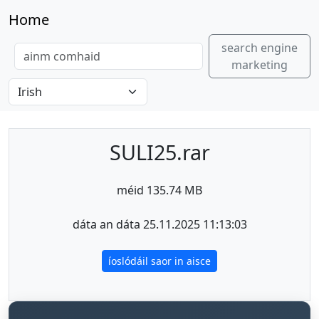
Home
search engine
marketing
SULI25.rar
méid 135.74 MB
dáta an dáta 25.11.2025 11:13:03
íoslódáil saor in aisce