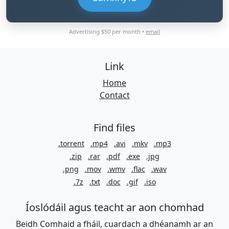
Advertising $50 per month •
email
Link
Home
Contact
Find files
.torrent
.mp4
.avi
.mkv
.mp3
.zip
.rar
.pdf
.exe
.jpg
.png
.mov
.wmv
.flac
.wav
.7z
.txt
.doc
.gif
.iso
Íoslódáil agus teacht ar aon chomhad
Beidh Comhaid a fháil, cuardach a dhéanamh ar an