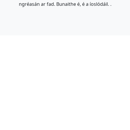
ngréasán ar fad. Bunaithe é, é a íoslódáil. .