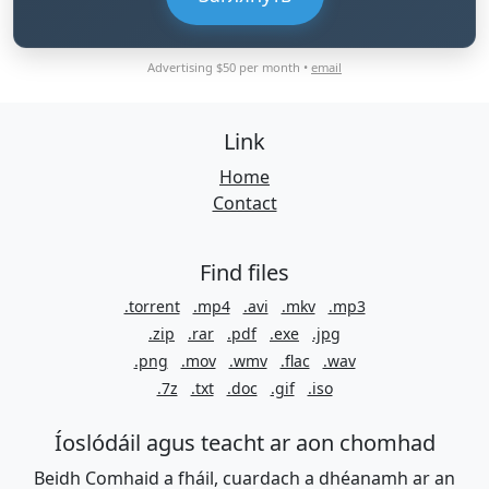
Advertising $50 per month •
email
Link
Home
Contact
Find files
.torrent
.mp4
.avi
.mkv
.mp3
.zip
.rar
.pdf
.exe
.jpg
.png
.mov
.wmv
.flac
.wav
.7z
.txt
.doc
.gif
.iso
Íoslódáil agus teacht ar aon chomhad
Beidh Comhaid a fháil, cuardach a dhéanamh ar an