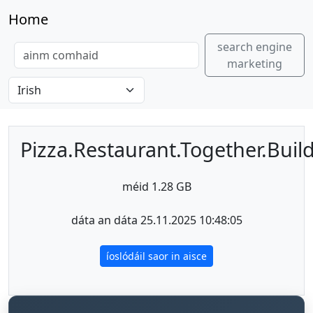
Home
search engine
marketing
Pizza.Restaurant.Together.Buil
méid 1.28 GB
dáta an dáta 25.11.2025 10:48:05
íoslódáil saor in aisce