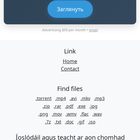
Заглянуть
Advertising $50 per month •
email
Link
Home
Contact
Find files
.torrent
.mp4
.avi
.mkv
.mp3
.zip
.rar
.pdf
.exe
.jpg
.png
.mov
.wmv
.flac
.wav
.7z
.txt
.doc
.gif
.iso
Íoslódáil agus teacht ar aon chomhad