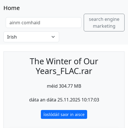
Home
search engine
marketing
The Winter of Our
Years_FLAC.rar
méid 304.77 MB
dáta an dáta 25.11.2025 10:17:03
íoslódáil saor in aisce