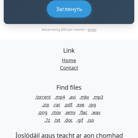
Заглянуть
Advertising $50 per month •
email
Link
Home
Contact
Find files
.torrent
.mp4
.avi
.mkv
.mp3
.zip
.rar
.pdf
.exe
.jpg
.png
.mov
.wmv
.flac
.wav
.7z
.txt
.doc
.gif
.iso
Íoslódáil agus teacht ar aon chomhad