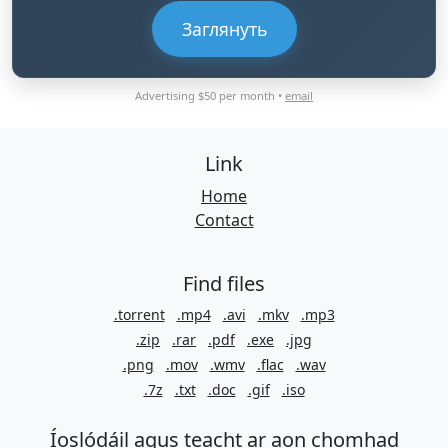
Заглянуть
Advertising $50 per month •
email
Link
Home
Contact
Find files
.torrent
.mp4
.avi
.mkv
.mp3
.zip
.rar
.pdf
.exe
.jpg
.png
.mov
.wmv
.flac
.wav
.7z
.txt
.doc
.gif
.iso
Íoslódáil agus teacht ar aon chomhad