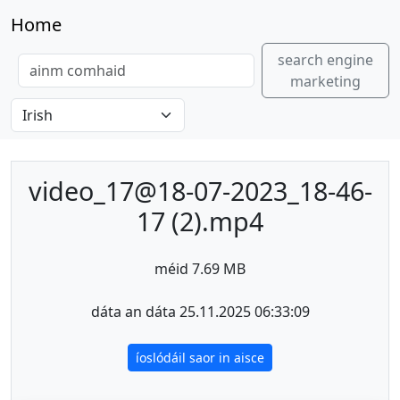
Home
search engine
marketing
video_17@18-07-2023_18-46-
17 (2).mp4
méid 7.69 MB
dáta an dáta 25.11.2025 06:33:09
íoslódáil saor in aisce