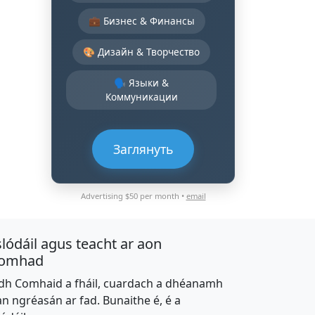
💼 Бизнес & Финансы
🎨 Дизайн & Творчество
🗣️ Языки &
Коммуникации
Заглянуть
Advertising $50 per month •
email
slódáil agus teacht ar aon
omhad
dh Comhaid a fháil, cuardach a dhéanamh
an ngréasán ar fad. Bunaithe é, é a