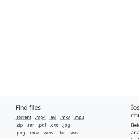
Find files
Ío
ch
.torrent
.mp4
.avi
.mkv
.mp3
Bei
.zip
.rar
.pdf
.exe
.jpg
ar 
.png
.mov
.wmv
.flac
.wav