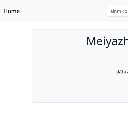
Home
Meiyaz
dáta 