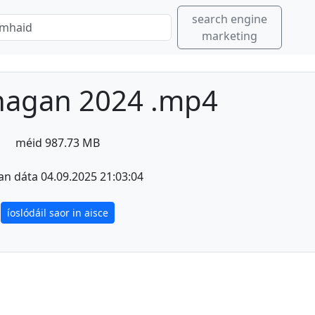
search engine
marketing
hagan 2024 .mp4
méid 987.73 MB
an dáta 04.09.2025 21:03:04
íoslódáil saor in aisce