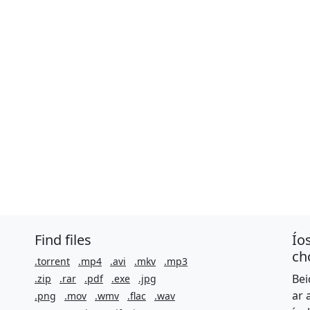
Find files
Ío
ch
.torrent
.mp4
.avi
.mkv
.mp3
Bei
.zip
.rar
.pdf
.exe
.jpg
ar 
.png
.mov
.wmv
.flac
.wav