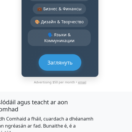
💼 Бизнес & Финансы
🎨 Дизайн & Творчество
🗣️ Языки &
Коммуникации
Заглянуть
Advertising $50 per month •
email
slódáil agus teacht ar aon
omhad
dh Comhaid a fháil, cuardach a dhéanamh
an ngréasán ar fad. Bunaithe é, é a