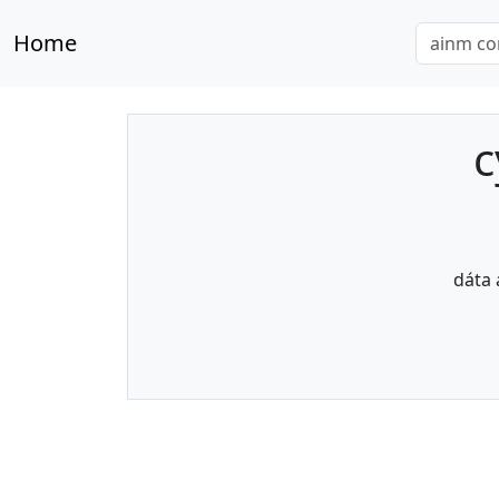
Home
c
dáta 