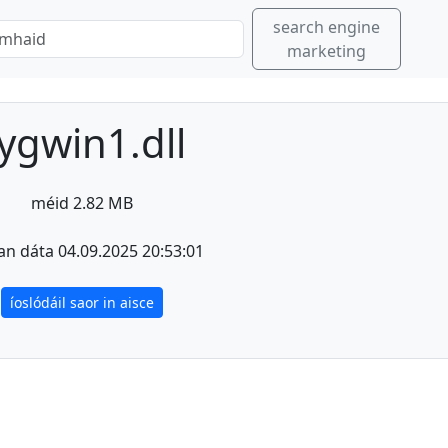
search engine
marketing
ygwin1.dll
méid 2.82 MB
an dáta 04.09.2025 20:53:01
íoslódáil saor in aisce