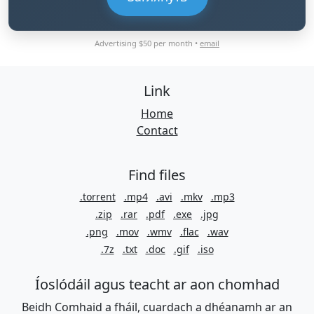
Advertising $50 per month •
email
Link
Home
Contact
Find files
.torrent
.mp4
.avi
.mkv
.mp3
.zip
.rar
.pdf
.exe
.jpg
.png
.mov
.wmv
.flac
.wav
.7z
.txt
.doc
.gif
.iso
Íoslódáil agus teacht ar aon chomhad
Beidh Comhaid a fháil, cuardach a dhéanamh ar an