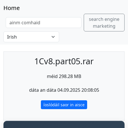
Home
search engine
marketing
1Cv8.part05.rar
méid 298.28 MB
dáta an dáta 04.09.2025 20:08:05
íoslódáil saor in aisce