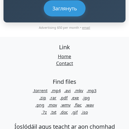
Заглянуть
Advertising $50 per month •
email
Link
Home
Contact
Find files
.torrent
.mp4
.avi
.mkv
.mp3
.zip
.rar
.pdf
.exe
.jpg
.png
.mov
.wmv
.flac
.wav
.7z
.txt
.doc
.gif
.iso
Íoslódáil agus teacht ar aon chomhad