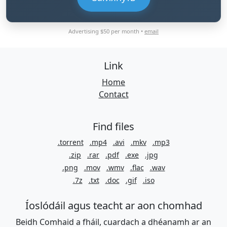
Advertising $50 per month •
email
Link
Home
Contact
Find files
.torrent
.mp4
.avi
.mkv
.mp3
.zip
.rar
.pdf
.exe
.jpg
.png
.mov
.wmv
.flac
.wav
.7z
.txt
.doc
.gif
.iso
Íoslódáil agus teacht ar aon chomhad
Beidh Comhaid a fháil, cuardach a dhéanamh ar an