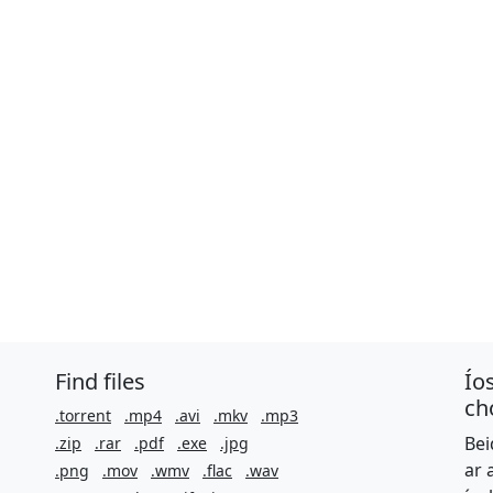
Find files
Ío
ch
.torrent
.mp4
.avi
.mkv
.mp3
Bei
.zip
.rar
.pdf
.exe
.jpg
ar 
.png
.mov
.wmv
.flac
.wav