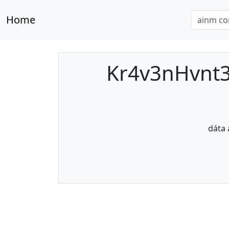
Home
Kr4v3nHvnt3
dáta 