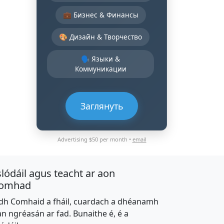
💼 Бизнес & Финансы
🎨 Дизайн & Творчество
🗣️ Языки &
Коммуникации
Заглянуть
Advertising $50 per month •
email
slódáil agus teacht ar aon
omhad
dh Comhaid a fháil, cuardach a dhéanamh
an ngréasán ar fad. Bunaithe é, é a