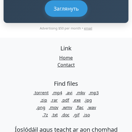
Заглянуть
Advertising $50 per month •
email
Link
Home
Contact
Find files
.torrent
.mp4
.avi
.mkv
.mp3
.zip
.rar
.pdf
.exe
.jpg
.png
.mov
.wmv
.flac
.wav
.7z
.txt
.doc
.gif
.iso
Íoslódáil agus teacht ar aon chomhad