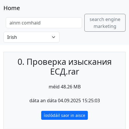
Home
search engine
marketing
0. Проверка изыскания
ЕСД.rar
méid 48.26 MB
dáta an dáta 04.09.2025 15:25:03
íoslódáil saor in aisce