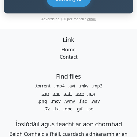
Advertising $50 per month •
email
Link
Home
Contact
Find files
.torrent
.mp4
.avi
.mkv
.mp3
.zip
.rar
.pdf
.exe
.jpg
.png
.mov
.wmv
.flac
.wav
.7z
.txt
.doc
.gif
.iso
Íoslódáil agus teacht ar aon chomhad
Beidh Comhaid a fháil, cuardach a dhéanamh ar an