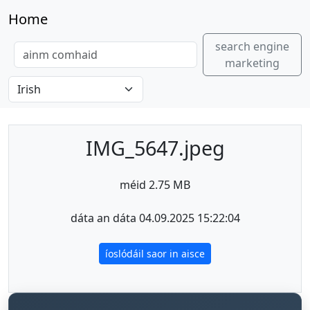
Home
search engine
marketing
IMG_5647.jpeg
méid 2.75 MB
dáta an dáta 04.09.2025 15:22:04
íoslódáil saor in aisce