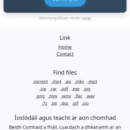
Advertising $50 per month •
email
Link
Home
Contact
Find files
.torrent
.mp4
.avi
.mkv
.mp3
.zip
.rar
.pdf
.exe
.jpg
.png
.mov
.wmv
.flac
.wav
.7z
.txt
.doc
.gif
.iso
Íoslódáil agus teacht ar aon chomhad
Beidh Comhaid a fháil, cuardach a dhéanamh ar an