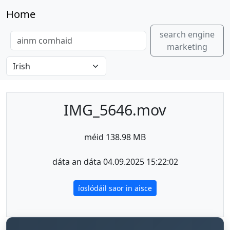
Home
search engine
marketing
IMG_5646.mov
méid 138.98 MB
dáta an dáta 04.09.2025 15:22:02
íoslódáil saor in aisce