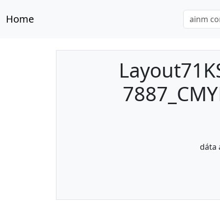
Home
Layout71K
7887_CMYK
dáta 