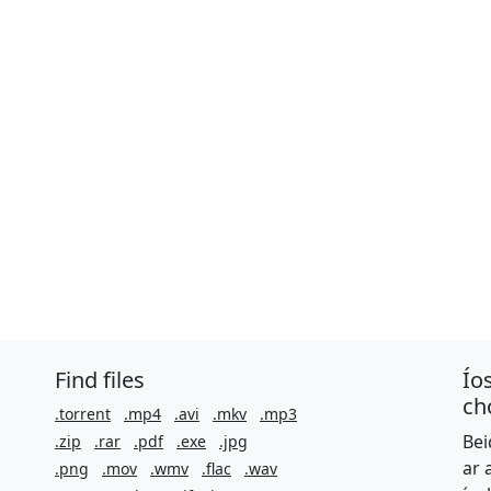
Find files
Ío
ch
.torrent
.mp4
.avi
.mkv
.mp3
Bei
.zip
.rar
.pdf
.exe
.jpg
ar 
.png
.mov
.wmv
.flac
.wav