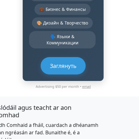
💼 Бизнес & Финансы
🎨 Дизайн & Творчество
🗣️ Языки &
Коммуникации
Заглянуть
Advertising $50 per month •
email
slódáil agus teacht ar aon
omhad
dh Comhaid a fháil, cuardach a dhéanamh
an ngréasán ar fad. Bunaithe é, é a