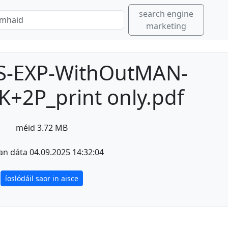
search engine
marketing
S-EXP-WithOutMAN-
+2P_print only.pdf
méid 3.72 MB
an dáta 04.09.2025 14:32:04
íoslódáil saor in aisce