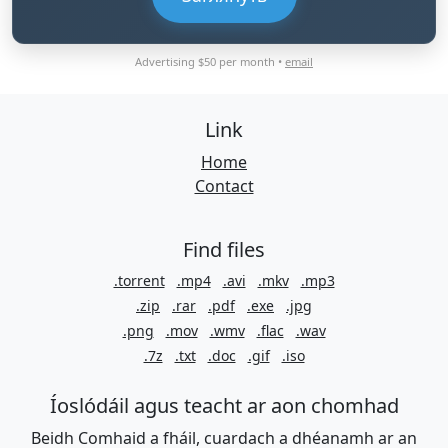
Advertising $50 per month •
email
Link
Home
Contact
Find files
.torrent
.mp4
.avi
.mkv
.mp3
.zip
.rar
.pdf
.exe
.jpg
.png
.mov
.wmv
.flac
.wav
.7z
.txt
.doc
.gif
.iso
Íoslódáil agus teacht ar aon chomhad
Beidh Comhaid a fháil, cuardach a dhéanamh ar an