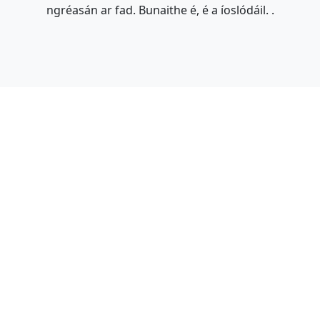
ngréasán ar fad. Bunaithe é, é a íoslódáil. .