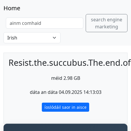
Home
search engine
marketing
Resist.the.succubus.The.end.of
méid 2.98 GB
dáta an dáta 04.09.2025 14:13:03
íoslódáil saor in aisce