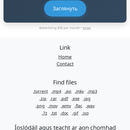
Заглянуть
Advertising $50 per month •
email
Link
Home
Contact
Find files
.torrent
.mp4
.avi
.mkv
.mp3
.zip
.rar
.pdf
.exe
.jpg
.png
.mov
.wmv
.flac
.wav
.7z
.txt
.doc
.gif
.iso
Íoslódáil agus teacht ar aon chomhad