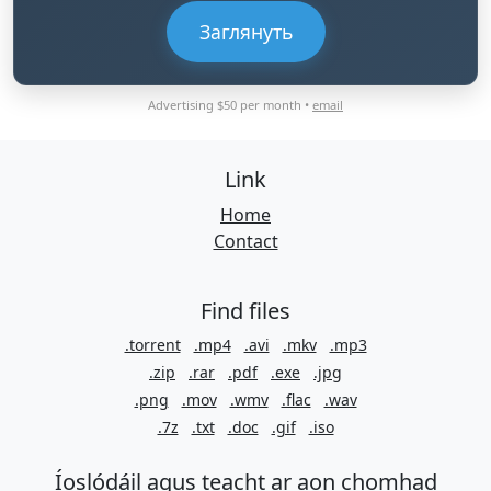
Заглянуть
Advertising $50 per month •
email
Link
Home
Contact
Find files
.torrent
.mp4
.avi
.mkv
.mp3
.zip
.rar
.pdf
.exe
.jpg
.png
.mov
.wmv
.flac
.wav
.7z
.txt
.doc
.gif
.iso
Íoslódáil agus teacht ar aon chomhad