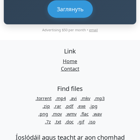
Заглянуть
Advertising $50 per month •
email
Link
Home
Contact
Find files
.torrent
.mp4
.avi
.mkv
.mp3
.zip
.rar
.pdf
.exe
.jpg
.png
.mov
.wmv
.flac
.wav
.7z
.txt
.doc
.gif
.iso
Íoslódáil agus teacht ar aon chomhad