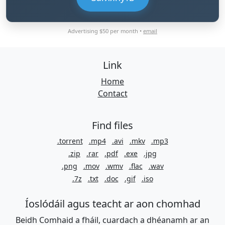
Advertising $50 per month •
email
Link
Home
Contact
Find files
.torrent
.mp4
.avi
.mkv
.mp3
.zip
.rar
.pdf
.exe
.jpg
.png
.mov
.wmv
.flac
.wav
.7z
.txt
.doc
.gif
.iso
Íoslódáil agus teacht ar aon chomhad
Beidh Comhaid a fháil, cuardach a dhéanamh ar an