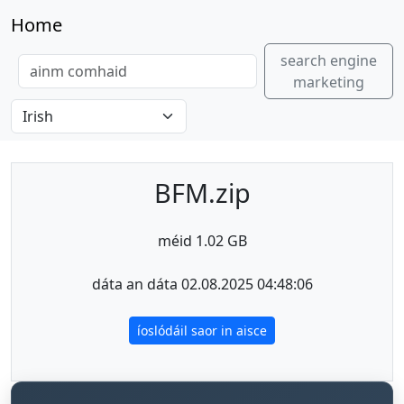
Home
search engine
marketing
BFM.zip
méid 1.02 GB
dáta an dáta 02.08.2025 04:48:06
íoslódáil saor in aisce