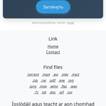
Заглянуть
Advertising $50 per month •
email
Link
Home
Contact
Find files
.torrent
.mp4
.avi
.mkv
.mp3
.zip
.rar
.pdf
.exe
.jpg
.png
.mov
.wmv
.flac
.wav
.7z
.txt
.doc
.gif
.iso
Íoslódáil agus teacht ar aon chomhad