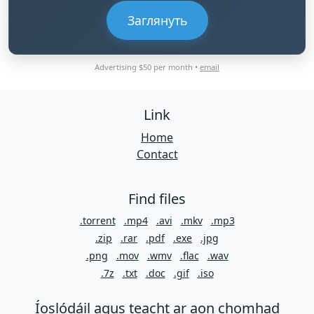
Заглянуть
Advertising $50 per month •
email
Link
Home
Contact
Find files
.torrent
.mp4
.avi
.mkv
.mp3
.zip
.rar
.pdf
.exe
.jpg
.png
.mov
.wmv
.flac
.wav
.7z
.txt
.doc
.gif
.iso
Íoslódáil agus teacht ar aon chomhad