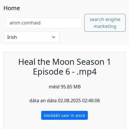
Home
search engine
marketing
Heal the Moon Season 1
Episode 6 - .mp4
méid 95.85 MB
dáta an dáta 02.08.2025 02:46:06
íoslódáil saor in aisce