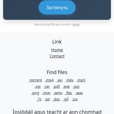
Заглянуть
Advertising $50 per month •
email
Link
Home
Contact
Find files
.torrent
.mp4
.avi
.mkv
.mp3
.zip
.rar
.pdf
.exe
.jpg
.png
.mov
.wmv
.flac
.wav
.7z
.txt
.doc
.gif
.iso
Íoslódáil agus teacht ar aon chomhad