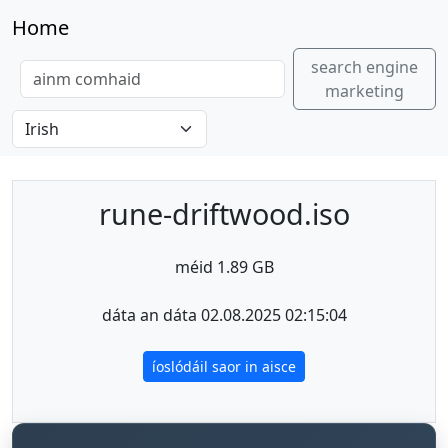
Home
search engine
marketing
rune-driftwood.iso
méid 1.89 GB
dáta an dáta 02.08.2025 02:15:04
íoslódáil saor in aisce