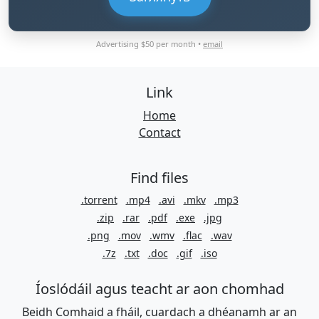
Advertising $50 per month •
email
Link
Home
Contact
Find files
.torrent
.mp4
.avi
.mkv
.mp3
.zip
.rar
.pdf
.exe
.jpg
.png
.mov
.wmv
.flac
.wav
.7z
.txt
.doc
.gif
.iso
Íoslódáil agus teacht ar aon chomhad
Beidh Comhaid a fháil, cuardach a dhéanamh ar an