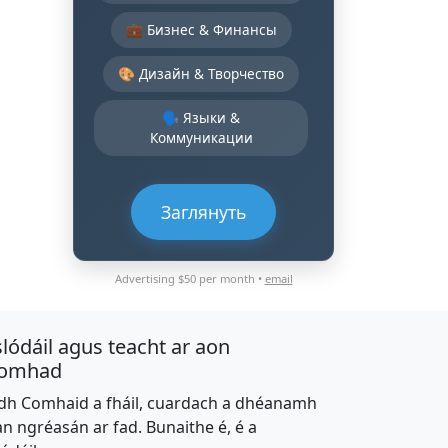
💼 Бизнес & Финансы
🎨 Дизайн & Творчество
🗣️ Языки &
Коммуникации
Заглянуть
Advertising $50 per month •
email
slódáil agus teacht ar aon
omhad
dh Comhaid a fháil, cuardach a dhéanamh
an ngréasán ar fad. Bunaithe é, é a