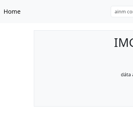
Home
IM
dáta 