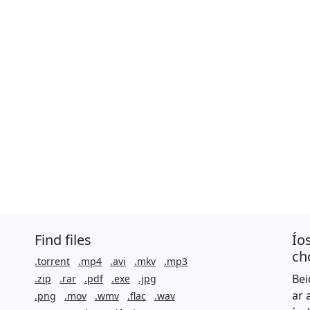
Find files
Ío
ch
.torrent
.mp4
.avi
.mkv
.mp3
Bei
.zip
.rar
.pdf
.exe
.jpg
ar 
.png
.mov
.wmv
.flac
.wav