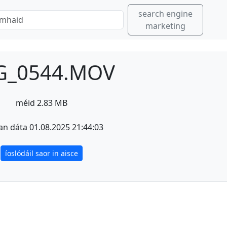
search engine
marketing
G_0544.MOV
méid 2.83 MB
an dáta 01.08.2025 21:44:03
íoslódáil saor in aisce