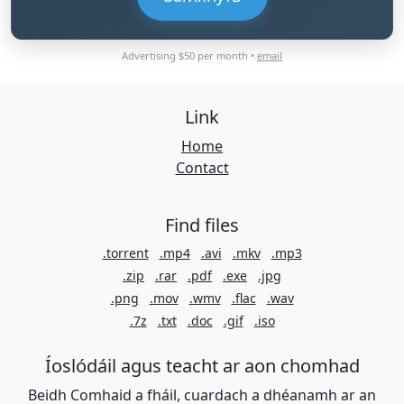
Advertising $50 per month •
email
Link
Home
Contact
Find files
.torrent
.mp4
.avi
.mkv
.mp3
.zip
.rar
.pdf
.exe
.jpg
.png
.mov
.wmv
.flac
.wav
.7z
.txt
.doc
.gif
.iso
Íoslódáil agus teacht ar aon chomhad
Beidh Comhaid a fháil, cuardach a dhéanamh ar an