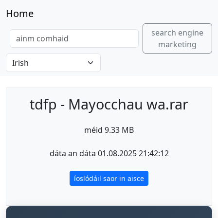
Home
search engine
marketing
tdfp - Mayocchau wa.rar
méid 9.33 MB
dáta an dáta 01.08.2025 21:42:12
íoslódáil saor in aisce