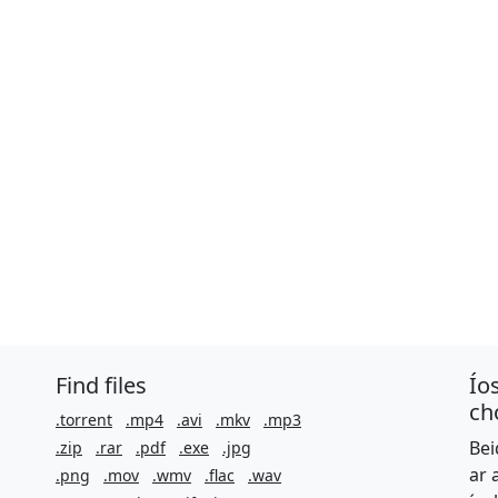
Find files
Ío
ch
.torrent
.mp4
.avi
.mkv
.mp3
Bei
.zip
.rar
.pdf
.exe
.jpg
ar 
.png
.mov
.wmv
.flac
.wav