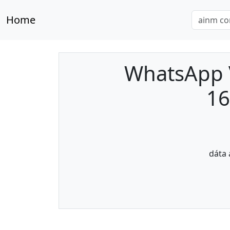
Home
WhatsApp V
16
dáta 