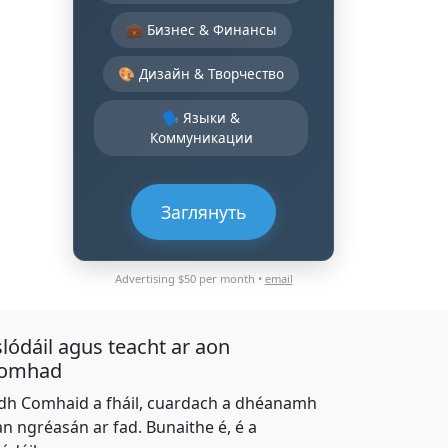
💼 Бизнес & Финансы
🎨 Дизайн & Творчество
🗣️ Языки &
Коммуникации
Заглянуть
Advertising $50 per month •
email
slódáil agus teacht ar aon
omhad
dh Comhaid a fháil, cuardach a dhéanamh
an ngréasán ar fad. Bunaithe é, é a