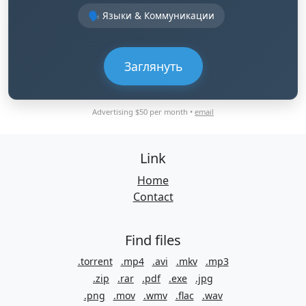
🗣️ Языки & Коммуникации
Заглянуть
Advertising $50 per month •
email
Link
Home
Contact
Find files
.torrent
.mp4
.avi
.mkv
.mp3
.zip
.rar
.pdf
.exe
.jpg
.png
.mov
.wmv
.flac
.wav