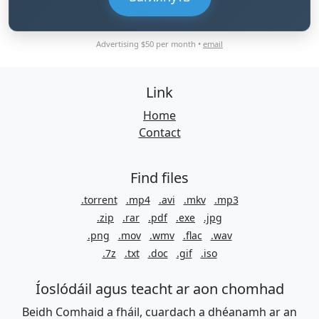
Advertising $50 per month •
email
Link
Home
Contact
Find files
.torrent
.mp4
.avi
.mkv
.mp3
.zip
.rar
.pdf
.exe
.jpg
.png
.mov
.wmv
.flac
.wav
.7z
.txt
.doc
.gif
.iso
Íoslódáil agus teacht ar aon chomhad
Beidh Comhaid a fháil, cuardach a dhéanamh ar an