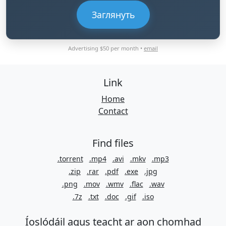
Заглянуть
Advertising $50 per month •
email
Link
Home
Contact
Find files
.torrent
.mp4
.avi
.mkv
.mp3
.zip
.rar
.pdf
.exe
.jpg
.png
.mov
.wmv
.flac
.wav
.7z
.txt
.doc
.gif
.iso
Íoslódáil agus teacht ar aon chomhad