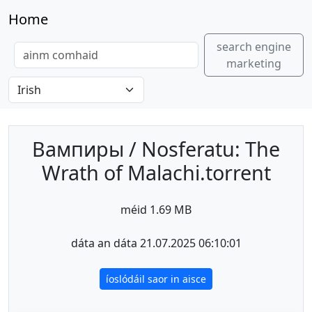
Home
search engine
marketing
Вампиры / Nosferatu: The
Wrath of Malachi.torrent
méid 1.69 MB
dáta an dáta 21.07.2025 06:10:01
íoslódáil saor in aisce