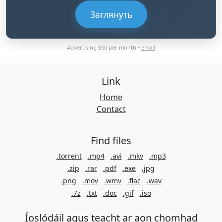
Заглянуть
Advertising $50 per month •
email
Link
Home
Contact
Find files
.torrent
.mp4
.avi
.mkv
.mp3
.zip
.rar
.pdf
.exe
.jpg
.png
.mov
.wmv
.flac
.wav
.7z
.txt
.doc
.gif
.iso
Íoslódáil agus teacht ar aon chomhad