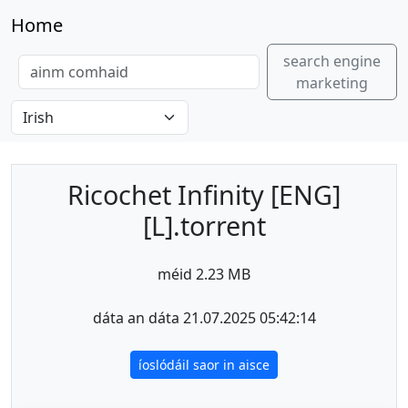
Home
search engine
marketing
Ricochet Infinity [ENG]
[L].torrent
méid 2.23 MB
dáta an dáta 21.07.2025 05:42:14
íoslódáil saor in aisce