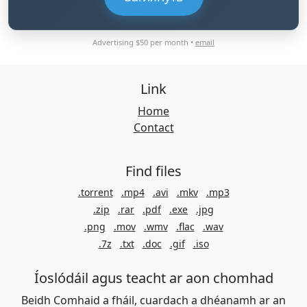
Advertising $50 per month •
email
Link
Home
Contact
Find files
.torrent
.mp4
.avi
.mkv
.mp3
.zip
.rar
.pdf
.exe
.jpg
.png
.mov
.wmv
.flac
.wav
.7z
.txt
.doc
.gif
.iso
Íoslódáil agus teacht ar aon chomhad
Beidh Comhaid a fháil, cuardach a dhéanamh ar an