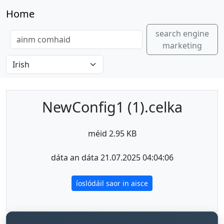
Home
search engine
marketing
NewConfig1 (1).celka
méid 2.95 KB
dáta an dáta 21.07.2025 04:04:06
íoslódáil saor in aisce