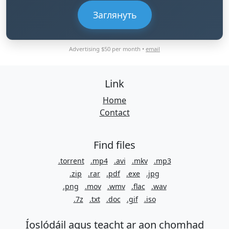
Заглянуть
Advertising $50 per month •
email
Link
Home
Contact
Find files
.torrent
.mp4
.avi
.mkv
.mp3
.zip
.rar
.pdf
.exe
.jpg
.png
.mov
.wmv
.flac
.wav
.7z
.txt
.doc
.gif
.iso
Íoslódáil agus teacht ar aon chomhad