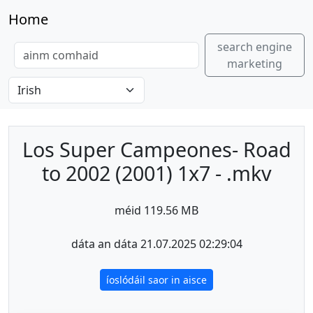
Home
search engine
marketing
Los Super Campeones- Road
to 2002 (2001) 1x7 - .mkv
méid 119.56 MB
dáta an dáta 21.07.2025 02:29:04
íoslódáil saor in aisce