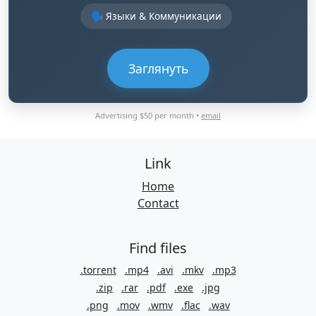
🗣️ Языки & Коммуникации
Заглянуть
Advertising $50 per month •
email
Link
Home
Contact
Find files
.torrent
.mp4
.avi
.mkv
.mp3
.zip
.rar
.pdf
.exe
.jpg
.png
.mov
.wmv
.flac
.wav