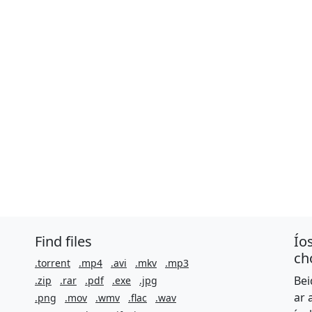
Find files
Ío
ch
.torrent
.mp4
.avi
.mkv
.mp3
Bei
.zip
.rar
.pdf
.exe
.jpg
ar 
.png
.mov
.wmv
.flac
.wav