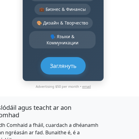
💼 Бизнес & Финансы
🎨 Дизайн & Творчество
🗣️ Языки &
Коммуникации
Заглянуть
Advertising $50 per month •
email
slódáil agus teacht ar aon
omhad
dh Comhaid a fháil, cuardach a dhéanamh
an ngréasán ar fad. Bunaithe é, é a