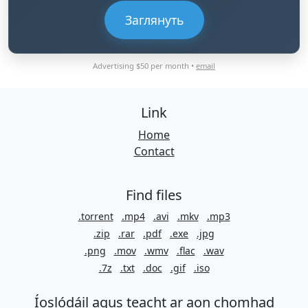
Заглянуть
Advertising $50 per month •
email
Link
Home
Contact
Find files
.torrent
.mp4
.avi
.mkv
.mp3
.zip
.rar
.pdf
.exe
.jpg
.png
.mov
.wmv
.flac
.wav
.7z
.txt
.doc
.gif
.iso
Íoslódáil agus teacht ar aon chomhad