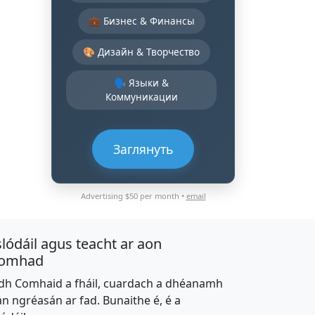
💼 Бизнес & Финансы
🎨 Дизайн & Творчество
🗣️ Языки &
Коммуникации
Заглянуть
Advertising $50 per month •
email
slódáil agus teacht ar aon
omhad
dh Comhaid a fháil, cuardach a dhéanamh
an ngréasán ar fad. Bunaithe é, é a