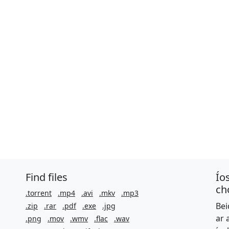
Find files
Ío
ch
.torrent
.mp4
.avi
.mkv
.mp3
Bei
.zip
.rar
.pdf
.exe
.jpg
ar 
.png
.mov
.wmv
.flac
.wav