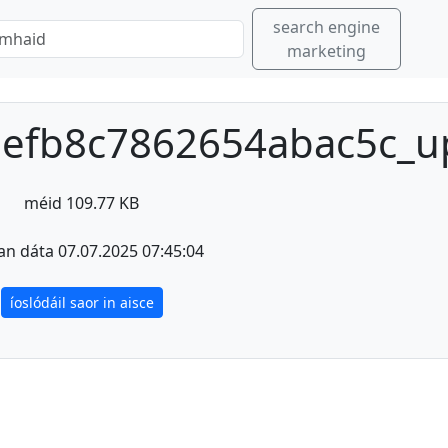
search engine
marketing
efb8c7862654abac5c_up
méid 109.77 KB
an dáta 07.07.2025 07:45:04
íoslódáil saor in aisce