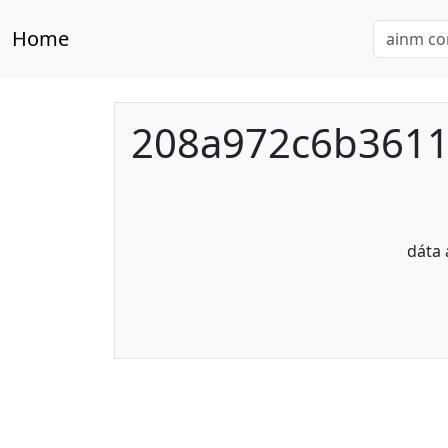
Home
208a972c6b3611
dáta 