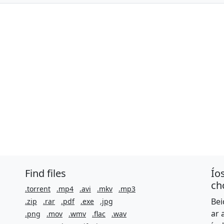
Find files
Ío
ch
.torrent
.mp4
.avi
.mkv
.mp3
Bei
.zip
.rar
.pdf
.exe
.jpg
ar 
.png
.mov
.wmv
.flac
.wav