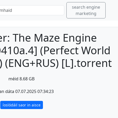
search engine
marketing
r: The Maze Engine
410a.4] (Perfect World
 (ENG+RUS) [L].torrent
méid 8.68 GB
an dáta 07.07.2025 07:34:23
íoslódáil saor in aisce