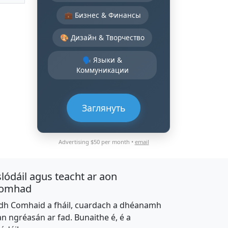
💼 Бизнес & Финансы
🎨 Дизайн & Творчество
🗣️ Языки &
Коммуникации
Заглянуть
Advertising $50 per month •
email
slódáil agus teacht ar aon
omhad
dh Comhaid a fháil, cuardach a dhéanamh
an ngréasán ar fad. Bunaithe é, é a