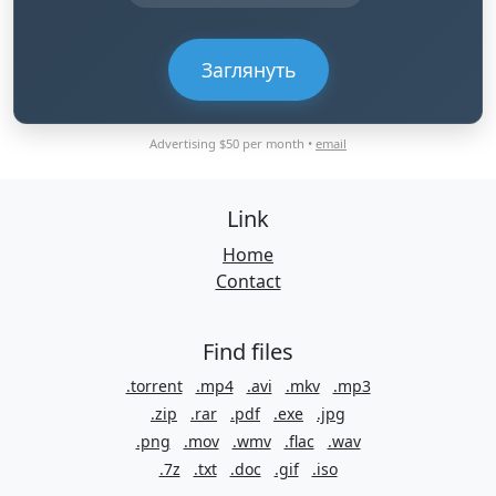
Заглянуть
Advertising $50 per month •
email
Link
Home
Contact
Find files
.torrent
.mp4
.avi
.mkv
.mp3
.zip
.rar
.pdf
.exe
.jpg
.png
.mov
.wmv
.flac
.wav
.7z
.txt
.doc
.gif
.iso