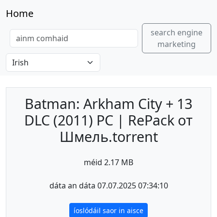
Home
search engine
marketing
Batman: Arkham City + 13
DLC (2011) PC | RePack от
Шмель.torrent
méid 2.17 MB
dáta an dáta 07.07.2025 07:34:10
íoslódáil saor in aisce