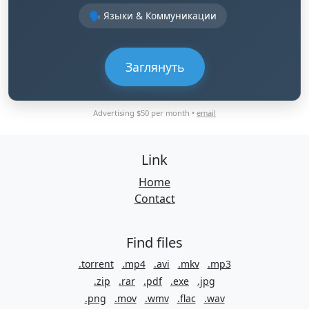
🗣️ Языки & Коммуникации
Заглянуть
Advertising $50 per month •
email
Link
Home
Contact
Find files
.torrent
.mp4
.avi
.mkv
.mp3
.zip
.rar
.pdf
.exe
.jpg
.png
.mov
.wmv
.flac
.wav